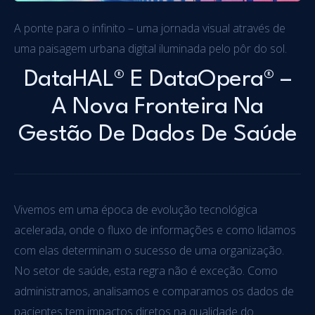
A ponte para o infinito – uma jornada visual através de
uma paisagem urbana digital iluminada pelo pôr do sol.
DataHAL® E DataOpera® –
A Nova Fronteira Na
Gestão De Dados De Saúde
Vivemos em uma época de evolução tecnológica
acelerada, onde o fluxo de informações e como lidamos
com elas determinam o sucesso de uma organização.
No setor de saúde, esta regra não é exceção. Como
administramos, analisamos e comparamos os dados de
pacientes tem impactos diretos na qualidade do