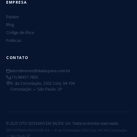
EMPRESA
Equipe
Blog
Código de Ética
Políticas
CONTATO
atendimento@dataopera.com.br
(11) 98457-7853
R. da Consolação, 2302 Conj. 04-104
Consolação — São Paulo, SP
© 2025 DTO SISTEMAS EM SAÚDE S/A. Todos os direitos reservados.
DTO SISTEMAS EM SAÚDE S/A — R. da Consolação, 2302 Conj. 04-104, Consolação
— São Paulo, SP