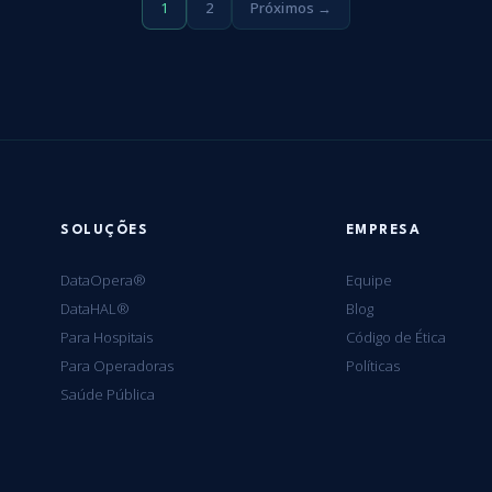
Paginação
1
2
Próximos →
de
posts
SOLUÇÕES
EMPRESA
DataOpera®
Equipe
DataHAL®
Blog
Para Hospitais
Código de Ética
Para Operadoras
Políticas
Saúde Pública