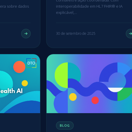
pera sobre dados
interoperabilidade em HL7 FHIR® e IA
explicável,…
30 de setembro de 2025
BLOG