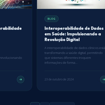
BLOG
erabilidade
Interoperabilidade de Dados
em Saúde: Impulsionando a
Revolução Digital
A interoperabilidade de dados clínicos está
transformando a saúde digital, permitindo
o revolucionando
que sistemas diferentes troquem
informações de forma…
23 de outubro de 2024