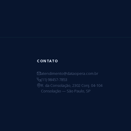
CONTATO
atendimento@dataopera.com.br
(11) 98457-7853
R. da Consolação, 2302 Conj. 04-104
Consolação — São Paulo, SP