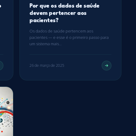
o
Por que os dados de saúde
devem pertencer aos
pacientes?
Os dados de saúde pertencem aos
pacientes — e esse é o primeiro passo para
um sistema mais…
26 de março de 2025