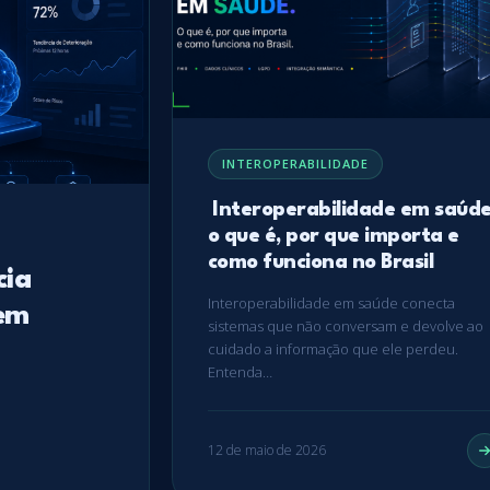
INTEROPERABILIDADE
Interoperabilidade em saúde
o que é, por que importa e
como funciona no Brasil
cia
Interoperabilidade em saúde conecta
 em
sistemas que não conversam e devolve ao
cuidado a informação que ele perdeu.
Entenda…
12 de maio de 2026