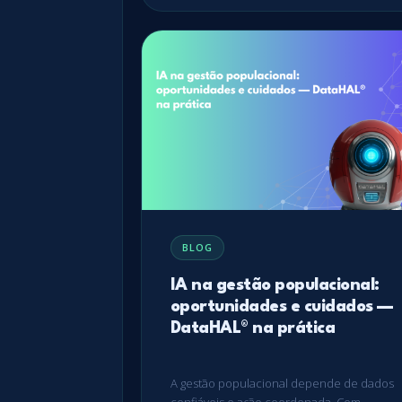
BLOG
IA na gestão populacional:
oportunidades e cuidados —
DataHAL® na prática
A gestão populacional depende de dados
confiáveis e ação coordenada. Com