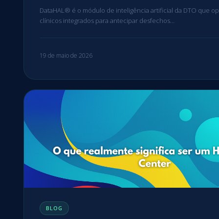
DataHAL® é o módulo de inteligência artificial da DTO que o
clínicos integrados para antecipar desfechos…
19 de maio de 2026
BLOG