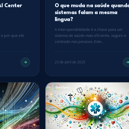
AI Center
O que muda na saúde quand
sistemas falam a mesma
língua?
A interoperabilidade é a chave para um
 e por que ele
sistema de saúde mais eficiente, seguro e
centrado nas pessoas. Este…
23 de abril de 2025