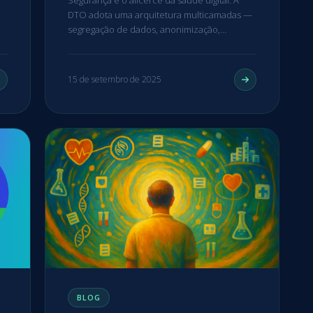
DTO adota uma arquitetura multicamadas —
segregação de dados, anonimização,…
15 de setembro de 2025
BLOG